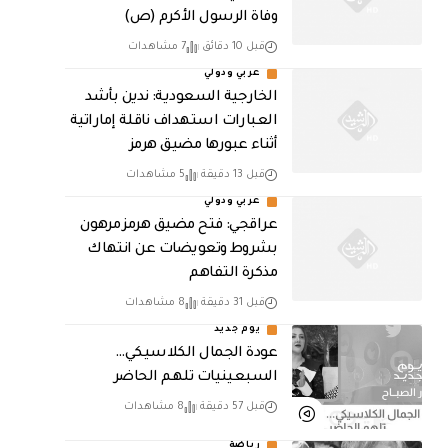
وفاة الرسول الأكرم (ص)
قبل 10 دقائق
7 مشاهدات
عربي ودولي
‏الخارجية السعودية: ندين بأشد
العبارات استهداف ناقلة إماراتية
أثناء عبورها مضيق هرمز
قبل 13 دقيقة
5 مشاهدات
عربي ودولي
عراقجي: فتح مضيق هرمز مرهون
بشروط وتعويضات عن انتهاك
مذكرة التفاهم
قبل 31 دقيقة
8 مشاهدات
يوم جديد
عودة الجمال الكلاسيكي…
السبعينيات تلهم الحاضر
قبل 57 دقيقة
8 مشاهدات
رياضة