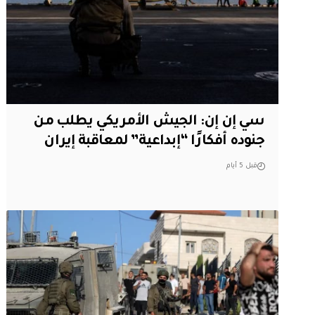
سي إن إن: الجيش الأمريكي يطلب من
جنوده أفكارًا “إبداعية” لمعاقبة إيران
قبل 5 أيام