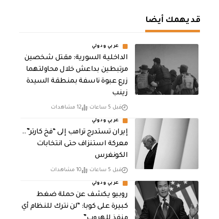
قد يهمك أيضا
عربي ودولي
الداخلية السورية: مقتل شخصين
مرتبطين بداعش خلال محاولتهما
زرع عبوة ناسفة بمنطقة السيدة
زينب
قبل 5 ساعات
12 مشاهدات
عربي ودولي
إيران تستدرج ترامب إلى “فخ كارتر”..
معركة استنزاف حتى انتخابات
الكونغرس
قبل 5 ساعات
10 مشاهدات
عربي ودولي
روبيو يكشف عن حملة ضغط
كبيرة على كوبا: “لن نترك للنظام أي
منفذ للهروب”