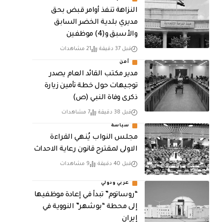
النزاهة تنفذ أوامر قبض بحق
مديري بلدية الخضر السابق
والأسبق و(4) موظفين
قبل 37 دقيقة
21 مشاهدات
أمن
مدير مكتب القائد العام يصدر
توجيهات حول خطة تأمين زيارة
ذكرى وفاة النبي (ص)
قبل 38 دقيقة
7 مشاهدات
سياسة
مجلس النواب يُنهي القراءة
الاولى لمقترح قانون رعاية الاحداث
قبل 40 دقيقة
9 مشاهدات
عربي ودولي
“روساتوم” تبدأ في إعادة موظفيها
إلى محطة “بوشهر” النووية في
إيران