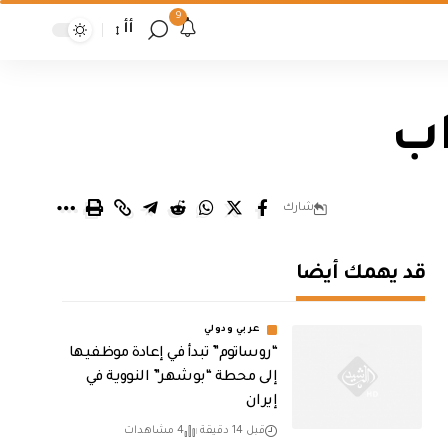
9
أأ
اب
شارك
قد يهمك أيضا
عربي ودولي
“روساتوم” تبدأ في إعادة موظفيها
إلى محطة “بوشهر” النووية في
إيران
قبل 14 دقيقة
4 مشاهدات