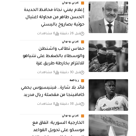
عربي ودولي
إعلام يمني: نجاة محافظ الحديدة
الحسن طاهر من محاولة اغتيال
حوثية بصاروخ باليستي
قبل 26 دقيقة
6 مشاهدات
عربي ودولي
حماس تطالب واشنطن
والوسطاء بالضغط على نتنياهو
للالتزام بخارطة طريق غزة
قبل 30 دقيقة
9 مشاهدات
رياضة
قائد بلا شارة.. فينيسيوس يحمي
كامافينجا من مقصلة ريال مدريد
قبل 38 دقيقة
8 مشاهدات
عربي ودولي
الخارجية السورية: اتفاق مع
موسكو على تحويل القواعد