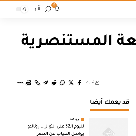
9
أأ
معة المستنصرية
شارك
قد يهمك أيضا
رياضة
لليوم الـ32 على التوالي.. رونالدو
يواصل الغياب عن النصر