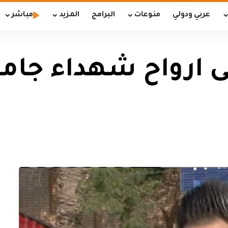
عربي ودولي
منوعات
البرامج
المزيد
مباشر
لى ارواح شهداء جا