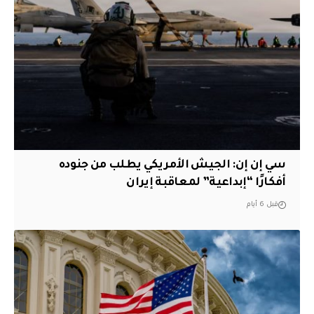
سي إن إن: الجيش الأمريكي يطلب من جنوده
أفكارًا “إبداعية” لمعاقبة إيران
قبل 6 أيام