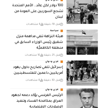
عربي ودولي
100 دولار لكل عائد.. الأمم المتحدة
تشجع السوريين على العودة من
لبنان
قبل 18 دقيقة
6 مشاهدات
سياسة
هيئة النزاهة تنفي مداهمة منزل
شقيق رئيس الوزراء السابق في
منطقة الكاظميَّة
قبل 25 دقيقة
10 مشاهدات
عربي ودولي
إسرائيل تلغي تصاريح دخول يهود
أمريكيين داعمين للفلسطينيين
قبل 30 دقيقة
8 مشاهدات
عربي ودولي
الرئيس الفرنسي يؤكد دعمه لجهود
العراق بمكافحة الفساد وتنفيذ
الإصلاحات الاقتصادية