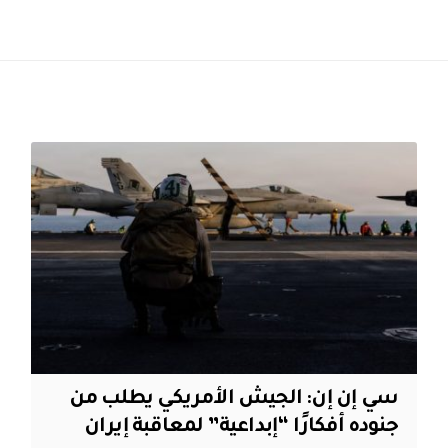
سي إن إن: الجيش الأمريكي يطلب من
جنوده أفكارًا “إبداعية” لمعاقبة إيران