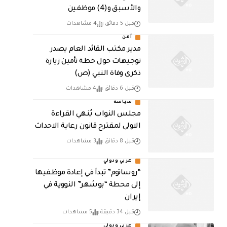
والأسبق و(4) موظفين
قبل 5 دقائق
4 مشاهدات
أمن
مدير مكتب القائد العام يصدر
توجيهات حول خطة تأمين زيارة
ذكرى وفاة النبي (ص)
قبل 6 دقائق
4 مشاهدات
سياسة
مجلس النواب يُنهي القراءة
الاولى لمقترح قانون رعاية الاحداث
قبل 8 دقائق
3 مشاهدات
عربي ودولي
“روساتوم” تبدأ في إعادة موظفيها
إلى محطة “بوشهر” النووية في
إيران
قبل 34 دقيقة
5 مشاهدات
عربي ودولي