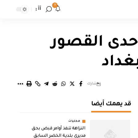
9
أأ
إحدى القصور
غداد
شارك
قد يهمك أيضا
محليات
النزاهة تنفذ أوامر قبض بحق
مديري بلدية الخضر السابق