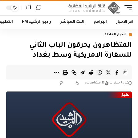
أأ
اخر الاخبار
البرامج
البث المباشر
راديو الرشيد FM
التطبي
الاخبار العاجلة
المتظاهرون يحرقون الباب الثاني
للسفارة الامريكية وسط بغداد
قبل 7 سنوات
13 مشاهدات