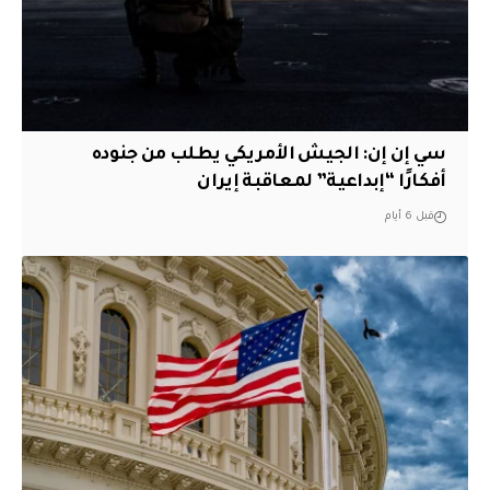
سي إن إن: الجيش الأمريكي يطلب من جنوده
أفكارًا “إبداعية” لمعاقبة إيران
قبل 6 أيام