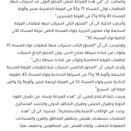
وأضافت، أن “في هذه المرحلة ضمن المحور الأول، قد اشتركت فيها،
القطعات لوائي المشاة 73 و92 في الفرقة الخامسة عشر، وألوية
المشاة 43 و60 و21 في الفرقة العشرين”.
وأشارت الخلية، الى أن “المحور الثاني اشتركت فيها قطعات الفرقة
السابعة لواء مغاوير الجزيرة ولواء المشاة الثامن فرقة المشاة الآلي
الثامنة لواء المشاة 30”.
واوضحت، الى أن “المحور الثالث اشتركت فيها قطعات لواء المشاة 91
وقوات من قيادة شرطة صلاح الدين، وفي المحور الرابع اشتركت
قطعات الفرقة الخامسة وقوات من قيادة شرطة ديالى”.
وأردف البيان، أن “المحور الخامس اشتركت فيه قطعات الفرقة المدرعة
التاسعة وألوية 18 و15 من الشرطة الاتحادية ولواء المشاة 45 بالفرقة
الحادية عشر ولواء المشاة 52 في الفرقة الرابعة عشر، وألوية1 و2 و3من
فرقة الرد السريع”.
وبينت خلية الاعلام الامني، أن “هذه المرحلة بإسناد من طيران القوة
الجوية وطيران الجيش وطيران التحالف الدولي والحشد العشائري
،وعدد من الوكالات الأمنية والاستخبارية”، مشيرة، الى أن “هذه
العمليات تستهدف تفتيش وتطهير المناطق والقرى والمساحات
المفتوحة للتعقب، وإلقاء القبض على المطلوبين وتجفيف بقايا