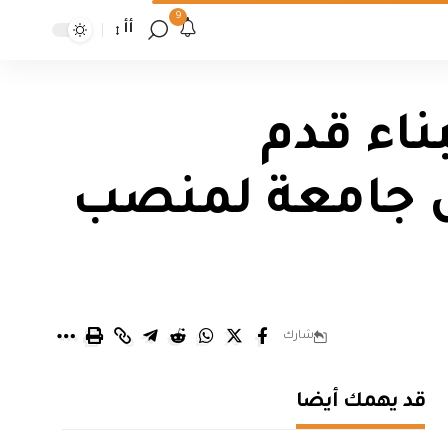
9
أأ
ناء قدم
س جامعة لمنصب
شارك
قد يهمك أيضا