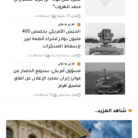
كبيرة على كوبا: “لن نترك للنظام أي
منفذ للهروب”
قبل 51 دقيقة
7 مشاهدات
عربي ودولي
الجيش الأمريكي يخصص 400
مليون دولار لشراء أنظمة ليزر
لإسقاط المسيّرات
قبل ساعة واحدة
9 مشاهدات
عربي ودولي
مسؤول أمريكي: سنرفع الحصار عن
موانئ إيران بمجرد الإعلان عن اتفاق
مضيق هرمز
قبل ساعتين
10 مشاهدات
شاهد المزيد..