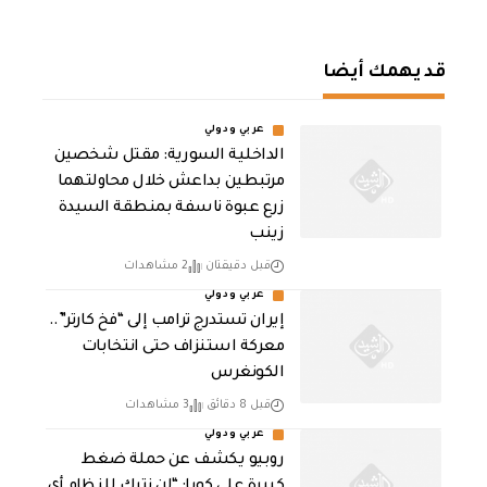
قد يهمك أيضا
عربي ودولي
الداخلية السورية: مقتل شخصين
مرتبطين بداعش خلال محاولتهما
زرع عبوة ناسفة بمنطقة السيدة
زينب
قبل دقيقتان
2 مشاهدات
عربي ودولي
إيران تستدرج ترامب إلى “فخ كارتر”..
معركة استنزاف حتى انتخابات
الكونغرس
قبل 8 دقائق
3 مشاهدات
عربي ودولي
روبيو يكشف عن حملة ضغط