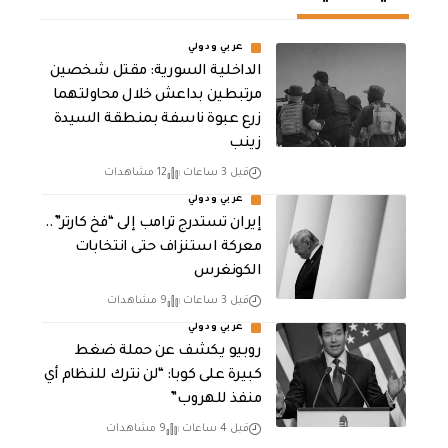
عربي ودولي
الداخلية السورية: مقتل شخصين
مرتبطين بداعش خلال محاولتهما
زرع عبوة ناسفة بمنطقة السيدة
زينب
قبل 3 ساعات
12 مشاهدات
عربي ودولي
إيران تستدرج ترامب إلى “فخ كارتر”..
معركة استنزاف حتى انتخابات
الكونغرس
قبل 3 ساعات
9 مشاهدات
عربي ودولي
روبيو يكشف عن حملة ضغط
كبيرة على كوبا: “لن نترك للنظام أي
منفذ للهروب”
قبل 4 ساعات
9 مشاهدات