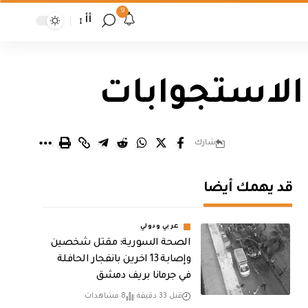
9
أأ
الاستجوابات
شارك
قد يهمك أيضا
عربي ودولي
الصحة السورية: مقتل شخصين
وإصابة 13 اخرين بانفجار الحافلة
في جرمانا بريف دمشق
قبل 33 دقيقة
8 مشاهدات