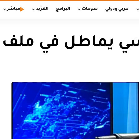
عربي ودولي
منوعات
البرامج
المزيد
مباشر
سي يماطل في ملف 