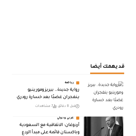
قد يهمك أيضا
رياضة
رواية جديدة.. بيريز ومورينيو
ينفجران غضبًا بعد خسارة رودري
قبل 8 دقائق
7 مشاهدات
عربي ودولي
أردوغان: الاتفاقية مع السعودية
وباكستان قائمة على مبدأ الردع