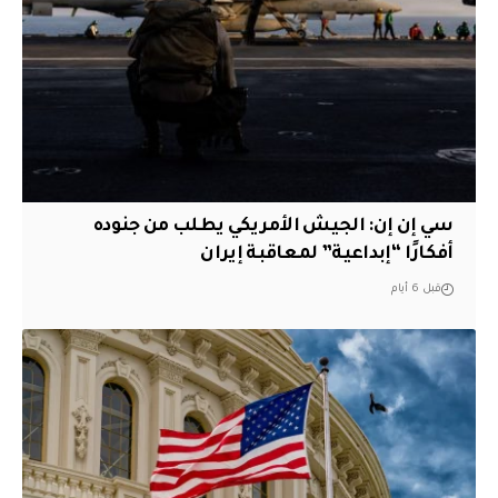
سي إن إن: الجيش الأمريكي يطلب من جنوده
أفكارًا “إبداعية” لمعاقبة إيران
قبل 6 أيام