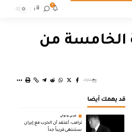
9
أأ
لة الخامسة من
شارك
قد يهمك أيضا
عربي ودولي
‏ترامب: أعتقد أن الحرب مع إيران
ستنتهي قريباً جداً