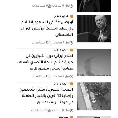
قبل 6 ساعات
9 مشاهدات
عربي ودولي
أردوغان غدًا في السعودية للقاء
ولي عهد المملكة ورئيس الوزراء
الباكستاني
قبل 7 ساعات
13 مشاهدات
عربي ودولي
اعلام إيراني: دوي انفجارين في
جزيرة قشم نتيجة التصدي لأهداف
معادية بمدخل مضيق هرمز
قبل 7 ساعات
15 مشاهدات
عربي ودولي
الصحة السورية: مقتل شخصين
وإصابة 13 اخرين بانفجار الحافلة
في جرمانا بريف دمشق
قبل 8 ساعات
14 مشاهدات
سياسة