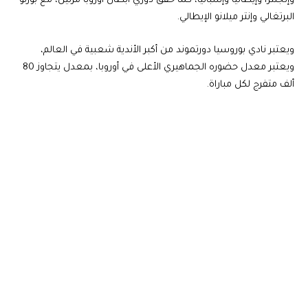
وإنجلترا وإيطاليا وإسبانيا، كما حقق دوري أبطال أوروبا مرتين، مع بورتو
البرتغالي وإنتر ميلانو الإيطالي.
ويعتبر نادي بوروسيا دورتموند من أكبر الأندية شعبية في العالم،
ويعتبر معدل حضوره الجماهيري الأعلى في أوروبا، بمعدل يتجاوز 80
ألف متفرج لكل مباراة.