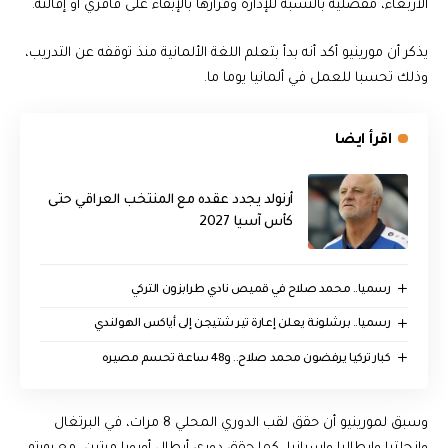
الأربعاء، مفصلية بالنسبة للإدارة وقرارها بالإبقاء على فافري أو إقالته.
يذكر أن مورينيو أكد أنه بدأ بتعلم اللغة الألمانية منذ توقفه عن التدريب،
وذلك تحسبا للعمل في ألمانيا يوما ما.
اقرأ ايضا
أرنولد يجدد عقده مع المنتخب العراقي حتى
كأس آسيا 2027
رسميا.. محمد صلاح في قميص نادي طرابزون التركي
رسميا.. برشلونة يعلن إعارة تير شتيجن إلى أياكس الهولندي
كبار تركيا يرفضون محمد صلاح.. و48 ساعة تحسم مصيره
وسبق لمورينيو أن حقق لقب الدوري المحلي 8 مرات، في البرتغال