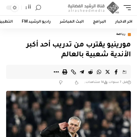
أأ
اخر الاخبار
البرامج
البث المباشر
راديو الرشيد FM
التطبي
رياضة
مورينيو يقترب من تدريب أحد أكبر
الأندية شعبية بالعالم
قبل 7 سنوات
14 مشاهدات