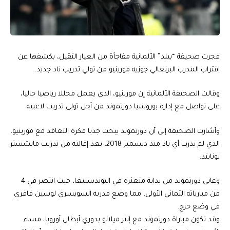
فجرت صحيفة “بيلد” الألمانية مفاجأة من العيار الثقيل، بكشفها عن
اقتراب المدرب البرتغالي جوزيه مورينيو من تولي تدريب ناد جديد.
وقالت الصحيفة الألمانية إن مورينيو، الذي يعمل محللا رياضيا حاليا،
على تواصل مع إدارة بوروسيا دورتموند من أجل تولي تدريب لاعبيه.
وأشارت الصحيفة إلى أن دورتموند يبحث جديا فكرة التعاقد مع مورينيو،
الذي لم يدرب أي ناد منذ ديسمبر 2018، بعد إقالته من تدريب مانشستر
يونايتد.
وعانى دورتموند من بداية متعثرة في البوندسليغا، حيث انتصر في 4
من مبارياته الثماني الأولى، مما وضع مدربه السويسري لوسين فافري
في وضع حرج.
وقد تكون مباراة دورتموند مع إنتر ميلانو بدوري أبطال أوروبا، مساء