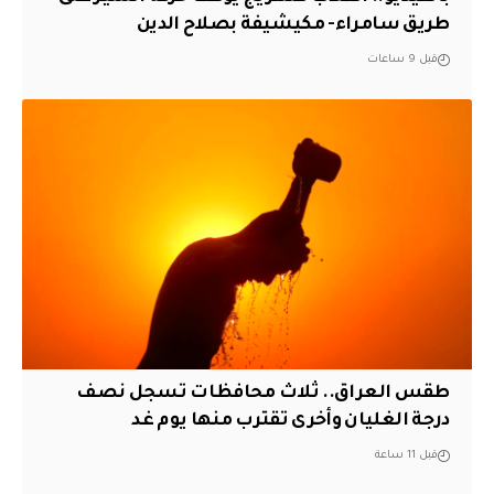
طريق سامراء- مكيشيفة بصلاح الدين
قبل 9 ساعات
طقس العراق.. ثلاث محافظات تسجل نصف
درجة الغليان وأخرى تقترب منها يوم غد
قبل 11 ساعة