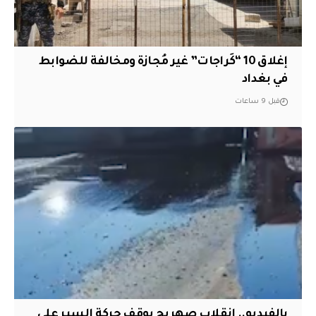
إغلاق 10 “كَراجات” غير مُجازة ومخالفة للضوابط
في بغداد
قبل 9 ساعات
بالفيديو.. انقلاب صهريج يوقف حركة السير على