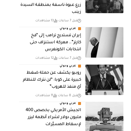
زرع عبوة ناسفة بمنطقة السيدة
زينب
قبل 7 ساعات
13 مشاهدات
عربي ودولي
إيران تستدرج ترامب إلى “فخ
كارتر”.. معركة استنزاف حتى
انتخابات الكونغرس
قبل 7 ساعات
12 مشاهدات
عربي ودولي
روبيو يكشف عن حملة ضغط
كبيرة على كوبا: “لن نترك للنظام
أي منفذ للهروب”
قبل 8 ساعات
11 مشاهدات
عربي ودولي
الجيش الأمريكي يخصص 400
مليون دولار لشراء أنظمة ليزر
لإسقاط المسيّرات