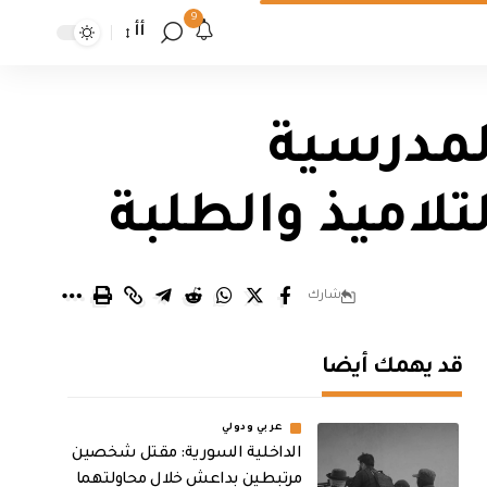
9
أأ
المدرسية
تلاميذ والطلبة
شارك
قد يهمك أيضا
عربي ودولي
الداخلية السورية: مقتل شخصين
مرتبطين بداعش خلال محاولتهما