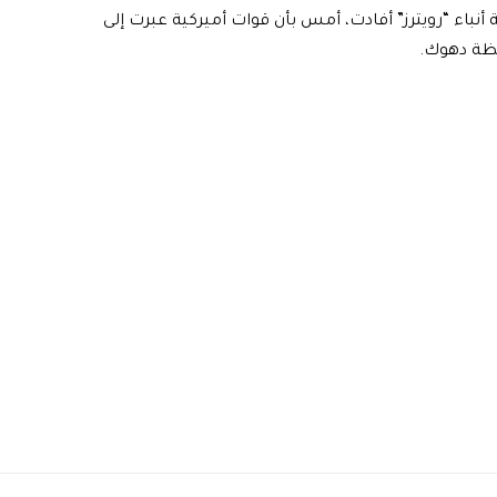
ة أنباء “رويترز” أفادت، أمس بأن قوات أميركية عبرت إلى
فظة دهوك.