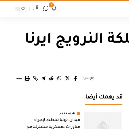
9
أأ
 النرويج ايرنا
شارك
قد يهمك أيضا
عربي ودولي
فيدان: تركيا تخطط لإجراء
مناورات عسكرية مشتركة مع