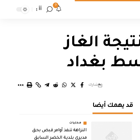
9
أأ
تيجة الغاز
سط بغداد
شارك
قد يهمك أيضا
محليات
النزاهة تنفذ أوامر قبض بحق
مديري بلدية الخضر السابق