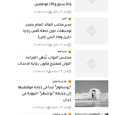
والأسبق و(4) موظفين
قبل 8 دقائق
4 مشاهدات
أمن
مدير مكتب القائد العام يصدر
توجيهات حول خطة تأمين زيارة
ذكرى وفاة النبي (ص)
قبل 9 دقائق
4 مشاهدات
سياسة
مجلس النواب يُنهي القراءة
الاولى لمقترح قانون رعاية الاحداث
قبل 11 دقيقة
6 مشاهدات
عربي ودولي
“روساتوم” تبدأ في إعادة موظفيها
إلى محطة “بوشهر” النووية في
إيران
قبل 37 دقيقة
5 مشاهدات
عربي ودولي