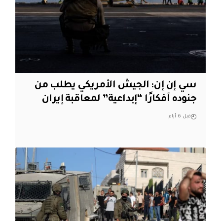
سي إن إن: الجيش الأمريكي يطلب من
جنوده أفكارًا “إبداعية” لمعاقبة إيران
قبل 6 أيام