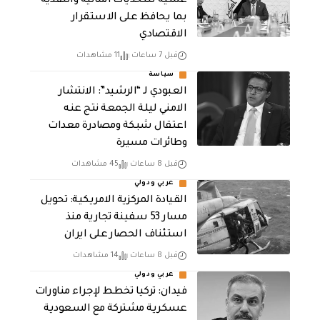
عملية للتحديات المالية والنقدية
بما يحافظ على الاستقرار
الاقتصادي
قبل 7 ساعات
11 مشاهدات
سياسة
العبودي لـ “الرشيد”: الانتشار
الامني ليلة الجمعة نتج عنه
اعتقال شبكة ومصادرة معدات
وطائرات مسيرة
قبل 8 ساعات
45 مشاهدات
عربي ودولي
القيادة المركزية الامريكية: تحويل
مسار 53 سفينة تجارية منذ
استئناف الحصار على ايران
قبل 8 ساعات
14 مشاهدات
عربي ودولي
فيدان: تركيا تخطط لإجراء مناورات
عسكرية مشتركة مع السعودية