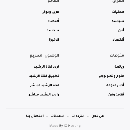
العراق
العالم
محليات
عربي ودولي
سياسة
أقتصاد
أمن
سياسة
أقتصاد
الاخيرة
منوعات
الوصول السريع
رياضة
تردد قناة الرشيد
علوم وتكنولوجيا
تطبيق قناة الرشيد
أخبار منوعة
قناة الرشيد مباشر
ثقافة وفن
راديو الرشيد مباشر
من نحن
الترددات
الاعلانات
الاتصال بنا
Made By
IQ Hosting