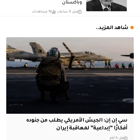
وباكستان
قبل 9 ساعات
16 مشاهدات
شاهد المزيد..
سي إن إن: الجيش الأمريكي يطلب من جنوده
أفكارًا “إبداعية” لمعاقبة إيران
قبل 6 أيام