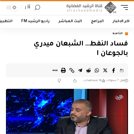
أأ
اخر الاخبار
البرامج
البث المباشر
راديو الرشيد FM
التطبي
الثامنة
فساد النفط… الشبعان ميدري
بالجوعان !
قبل 7 سنوات
14 مشاهدات