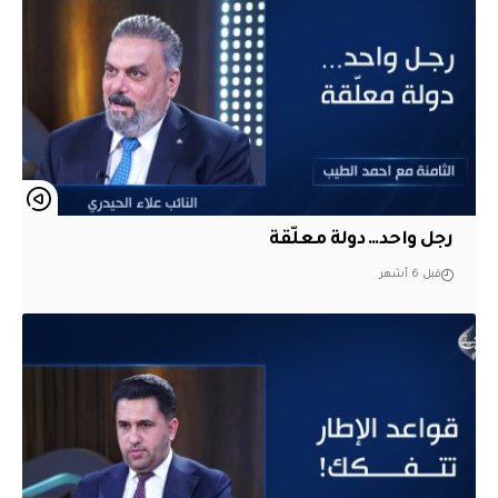
رجل واحد… دولة معلّقة
قبل 6 أشهر