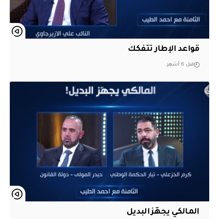
قواعد الإطار تتفكك
قبل 6 أشهر
المالكي يجهّز البديل