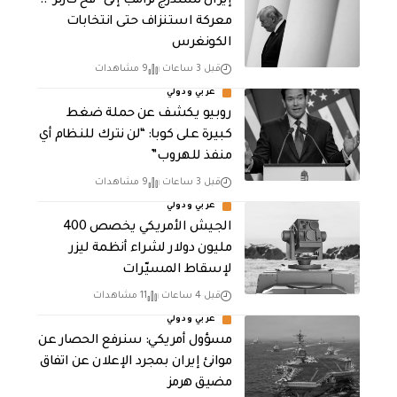
إيران تستدرج ترامب إلى “فخ كارتر”..
معركة استنزاف حتى انتخابات
الكونغرس
قبل 3 ساعات
9 مشاهدات
عربي ودولي
روبيو يكشف عن حملة ضغط
كبيرة على كوبا: “لن نترك للنظام أي
منفذ للهروب”
قبل 3 ساعات
9 مشاهدات
عربي ودولي
الجيش الأمريكي يخصص 400
مليون دولار لشراء أنظمة ليزر
لإسقاط المسيّرات
قبل 4 ساعات
11 مشاهدات
عربي ودولي
مسؤول أمريكي: سنرفع الحصار عن
موانئ إيران بمجرد الإعلان عن اتفاق
مضيق هرمز