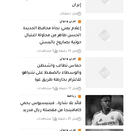
إيران
قبل دقيقتان
عربي ودولي
إعلام يمني: نجاة محافظ الحديدة
الحسن طاهر من محاولة اغتيال
حوثية بصاروخ باليستي
قبل 13 دقيقة
5 مشاهدات
عربي ودولي
حماس تطالب واشنطن
والوسطاء بالضغط على نتنياهو
للالتزام بخارطة طريق غزة
قبل 17 دقيقة
6 مشاهدات
رياضة
قائد بلا شارة.. فينيسيوس يحمي
كامافينجا من مقصلة ريال مدريد
قبل 25 دقيقة
7 مشاهدات
عربي ودولي