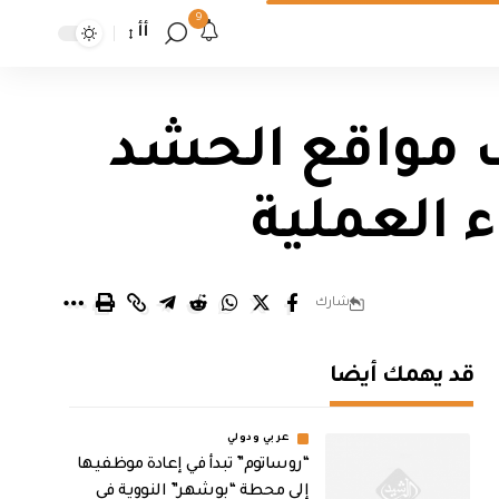
9
أأ
 مواقع الحشد
 العملية
شارك
قد يهمك أيضا
عربي ودولي
“روساتوم” تبدأ في إعادة موظفيها
إلى محطة “بوشهر” النووية في