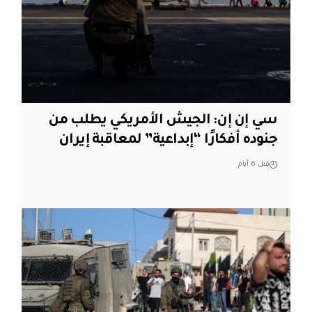
سي إن إن: الجيش الأمريكي يطلب من
جنوده أفكارًا “إبداعية” لمعاقبة إيران
قبل 6 أيام