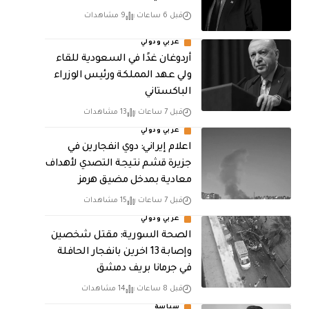
قبل 6 ساعات
9 مشاهدات
عربي ودولي
أردوغان غدًا في السعودية للقاء
ولي عهد المملكة ورئيس الوزراء
الباكستاني
قبل 7 ساعات
13 مشاهدات
عربي ودولي
اعلام إيراني: دوي انفجارين في
جزيرة قشم نتيجة التصدي لأهداف
معادية بمدخل مضيق هرمز
قبل 7 ساعات
15 مشاهدات
عربي ودولي
الصحة السورية: مقتل شخصين
وإصابة 13 اخرين بانفجار الحافلة
في جرمانا بريف دمشق
قبل 8 ساعات
14 مشاهدات
سياسة