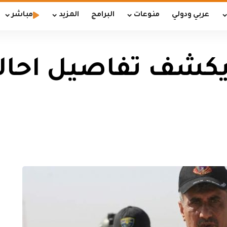
عربي ودولي
منوعات
البرامج
المزيد
مباشر
كشف تفاصيل احالته 