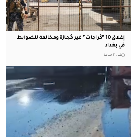
إغلاق 10 “كَراجات” غير مُجازة ومخالفة للضوابط
في بغداد
قبل 11 ساعة