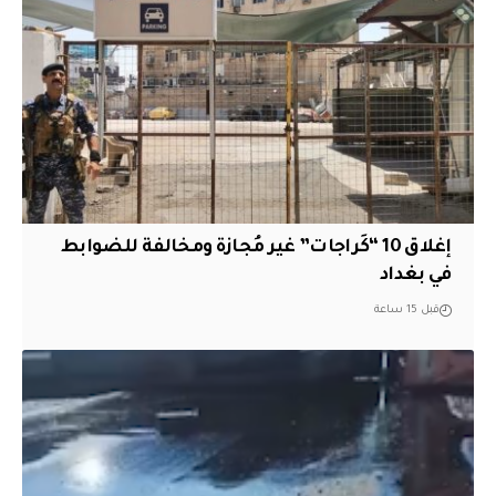
إغلاق 10 “كَراجات” غير مُجازة ومخالفة للضوابط
في بغداد
قبل 15 ساعة