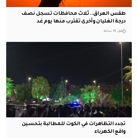
طقس العراق.. ثلاث محافظات تسجل نصف
درجة الغليان وأخرى تقترب منها يوم غد
قبل 18 ساعة
تجدد التظاهرات في الكوت للمطالبة بتحسين
واقع الكهرباء