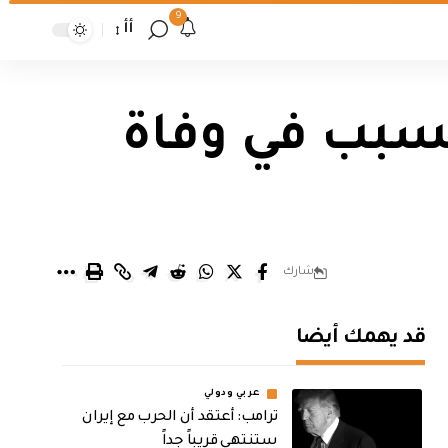
9
أأ
لتسبب في وفاة
شارك
قد يهمك أيضا
عربي ودولي
‏ترامب: أعتقد أن الحرب مع إيران
ستنتهي قريباً جداً