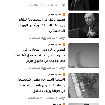
قبل 6 ساعات
9 مشاهدات
عربي ودولي
أردوغان غدًا في السعودية للقاء
ولي عهد المملكة ورئيس الوزراء
الباكستاني
قبل 7 ساعات
13 مشاهدات
عربي ودولي
اعلام إيراني: دوي انفجارين في
جزيرة قشم نتيجة التصدي لأهداف
معادية بمدخل مضيق هرمز
قبل 7 ساعات
15 مشاهدات
عربي ودولي
الصحة السورية: مقتل شخصين
وإصابة 13 اخرين بانفجار الحافلة
في جرمانا بريف دمشق
قبل 8 ساعات
14 مشاهدات
سياسة