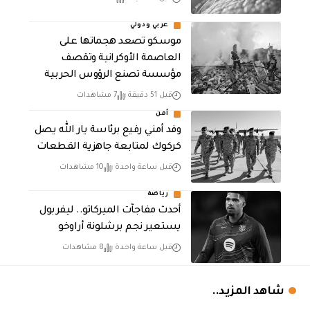
عربي ودولي
موسكو تصعد هجماتها على
العاصمة الأوكرانية وتقصف
مؤسسة تصنع الرؤوس الحربية
قبل 51 دقيقة
7 مشاهدات
أمن
وفد أمني رفيع برئاسة يار الله يصل
كركوك لمتابعة جاهزية القطعات
قبل ساعة واحدة
10 مشاهدات
رياضة
أحدث مفاجآت الميركاتو.. ليفربول
يستعير نجم برشلونة أراوخو
قبل ساعة واحدة
8 مشاهدات
شاهد المزيد..