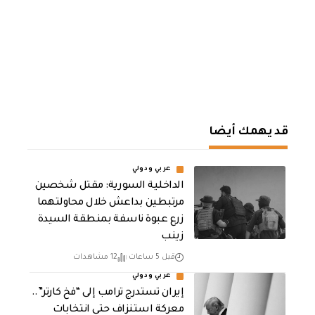
قد يهمك أيضا
عربي ودولي
الداخلية السورية: مقتل شخصين
مرتبطين بداعش خلال محاولتهما
زرع عبوة ناسفة بمنطقة السيدة
زينب
قبل 5 ساعات
12 مشاهدات
عربي ودولي
إيران تستدرج ترامب إلى “فخ كارتر”..
معركة استنزاف حتى انتخابات