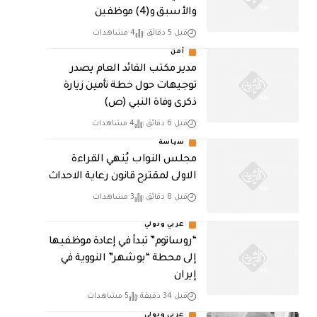
والأسبق و(4) موظفين
قبل 5 دقائق
4 مشاهدات
أمن
مدير مكتب القائد العام يصدر
توجيهات حول خطة تأمين زيارة
ذكرى وفاة النبي (ص)
قبل 6 دقائق
4 مشاهدات
سياسة
مجلس النواب يُنهي القراءة
الاولى لمقترح قانون رعاية الاحداث
قبل 8 دقائق
3 مشاهدات
عربي ودولي
“روساتوم” تبدأ في إعادة موظفيها
إلى محطة “بوشهر” النووية في
إيران
قبل 34 دقيقة
5 مشاهدات
عربي ودولي