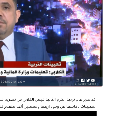
اكد مدير عام تربية الكرخ الثانية قيس الكلابي في تصريح للرش
التعيينات ، كاشفا عن وجود اربعة وخمسين ألف متقدم للتعي