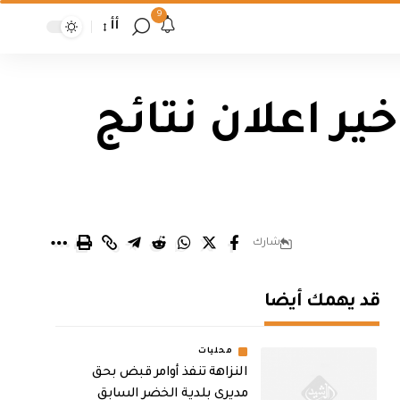
9
أأ
خير اعلان نتائج
شارك
قد يهمك أيضا
محليات
النزاهة تنفذ أوامر قبض بحق
مديري بلدية الخضر السابق