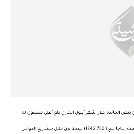
 من بيض المائدة خلال شهر أيلول الجاري بلغ أعلى مستوى له
وقالت المديرية في بيان تلقته الرشيد، ان محافظة بابل حققت إنتاجاً بلغ ( 12461760) بيضة من خلال مشاريع الدواجن