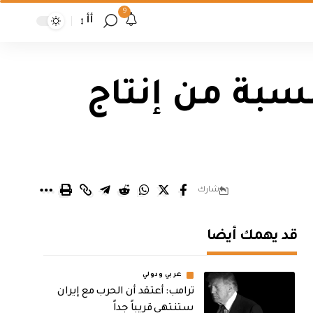
9
أأ
نسبة من إنتاج
شارك
قد يهمك أيضا
عربي ودولي
‏ترامب: أعتقد أن الحرب مع إيران
ستنتهي قريباً جداً