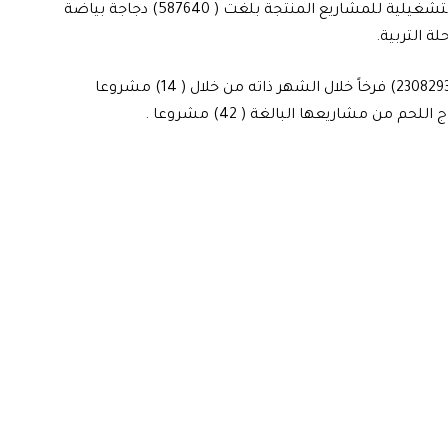
العاملة فيها والبالغة سبعة مشاريع، مبينة، ان الطاقة التشغيلية للمشاريع المنتجة بلغت ( 587640) دجاجة بياضة
واوضحت، ان إنتاج المفاقس العاملة في المحافظة بلغ ( 2308293) فرخاً خلال الشهر ذاته من خلال ( 14) مشروعا