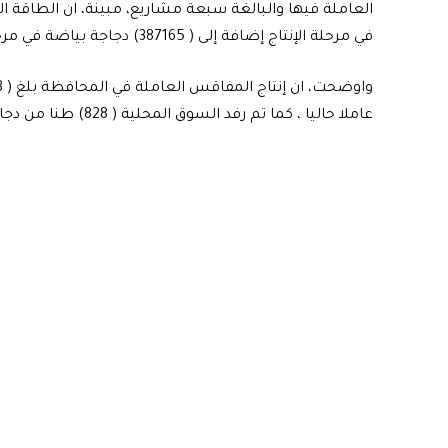
في مرحلة الإنتاج إضافة إلى ( 387165) دجاجة بياضة في مرحلة التربية.
عاملا حاليا ، كما تم رفد السوق المحلية ( 828) طنا من دجاج اللحم من مشاريعها البالغة ( 42) مشروعا .