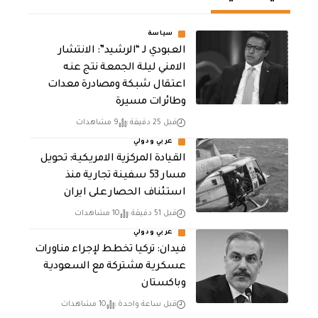
سياسة
العبودي لـ “الرشيد”: الانتشار
الامني ليلة الجمعة نتج عنه
اعتقال شبكة ومصادرة معدات
وطائرات مسيرة
قبل 25 دقيقة
9 مشاهدات
عربي ودولي
القيادة المركزية الامريكية: تحويل
مسار 53 سفينة تجارية منذ
استئناف الحصار على ايران
قبل 51 دقيقة
10 مشاهدات
عربي ودولي
فيدان: تركيا تخطط لإجراء مناورات
عسكرية مشتركة مع السعودية
وباكستان
قبل ساعة واحدة
10 مشاهدات