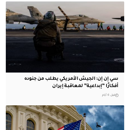
سي إن إن: الجيش الأمريكي يطلب من جنوده
أفكارًا “إبداعية” لمعاقبة إيران
قبل 6 أيام