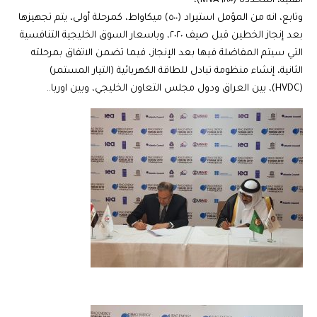
الفنية، المحددة (١٨٠٠ MVA)،
وتابع، انه من المؤمل استيراد (٥٠٠) ميكاواط، كمرحلة أولى، يتم تجهيزها
بعد إنجاز الخطين قبل صيف ٢٠٢٠، وباسعار السوق الخليجية التنافسية
التي سيتم المفاضلة فيها بعد الإنجاز، فيما تضمن الاتفاق بمرحلته
الثانية، إنشاء منظومة تبادل للطاقة الكهربائية (التيار المستمر)
(HVDC)، بين العراق ودول مجلس التعاون الخليجي، وبين اوربا..