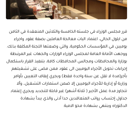
قرر مجلس الوزراء في جلسته الخامسة والثلاثين المنعقدة في الثامن
من ايلول الحالي، اعتماد اليات معالجة العاملين بصفة عقود واجراء
يوميين في المؤسسات الحكومية، والتي وضعتها اللجنة المكلفة بذلك.
ووجهت الأمانة العامة ل‍مجلس الوزراء الوزارات والجهات غير المرتبطة
بوزارة والمحافظات ومجالس المحافظات كافة، بتنفيذ القرار باستكمال
إجراءات تحويل الأجراء اليوميين الى عقود ممن مضى على تشغيلهم
بأجر(مدة لا تقل عن سنة واحدة فقط) ويجري إيقاف التعيين بأوامر
وزارية أو إدارية للأجراء اليوميين إلا ضمن استمارات التشغيل، وألا
تتجاوز مدة عمل الأجير ( ثلاثة أشهر) غير قابلة للتجديد ويجري إعتماد
جداول إحتساب رواتب المتعاقدين حدا أدنى والذي يبدأ بشهادة
الدكتوراه وينتهي بشهادة محو الامية.