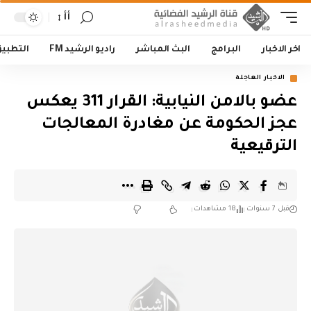
أأ
اخر الاخبار
البرامج
البث المباشر
راديو الرشيد FM
التطبي
الاخبار العاجلة
عضو بالامن النيابية: القرار 311 يعكس
عجز الحكومة عن مغادرة المعالجات
الترقيعية
قبل 7 سنوات
18 مشاهدات