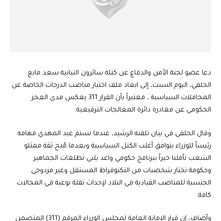
دعا عضو لجنة الأمن والدفاع عن كتلة سائرون النيابية سعد مايع
الحلفي، اليوم السبت، إلى ابعاد ملف اختيار مناصب الدرجات الخاصة عن
المجاملات السياسية ، معتبراً بأن القرار 311 يعكس مدى العجز
الحكومي عن مغادرة دائرة المعالجات الترقيعية.
وقال الحلفي في بيان تلقته الرشيد، عندما تسنم عبد المهدي مهامه
رئيساً للوزراء بتوافق أغلب الكتل السياسية وبعدما مُنح ثقة ممثلو
الشعب تأملنا خيراً ببرنامج حكومي واعد يلبي تطلعات الجماهير
وحكومة تختار شخصيات من التكنوقراط المستقل وغير مزدوجي
الجنسية للمناصب القيادية في البلاد لإحداث نقلة نوعية في المجالات
كافة.
وأضاف، إن قرار الامانة العامة لمجلس الوزراء المرقم (311) المتضمن