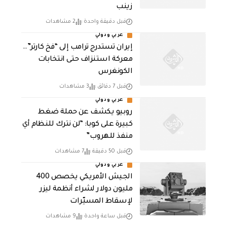
زينب
قبل دقيقة واحدة
2 مشاهدات
عربي ودولي
إيران تستدرج ترامب إلى “فخ كارتر”..
معركة استنزاف حتى انتخابات
الكونغرس
قبل 7 دقائق
3 مشاهدات
عربي ودولي
روبيو يكشف عن حملة ضغط
كبيرة على كوبا: “لن نترك للنظام أي
منفذ للهروب”
قبل 50 دقيقة
7 مشاهدات
عربي ودولي
الجيش الأمريكي يخصص 400
مليون دولار لشراء أنظمة ليزر
لإسقاط المسيّرات
قبل ساعة واحدة
9 مشاهدات