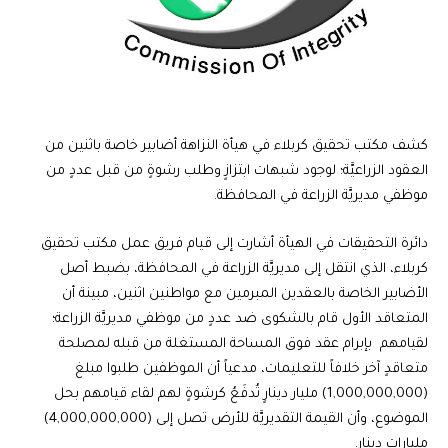
كشف مكتب تحقيق كربلاء في هيأة النزاهة أضابير خاصة باثنين من
العقود الزراعيَّة؛ لوجود شبهات ابتزازٍ وطلب رشوةٍ من قبل عددٍ من
موظفي مديريَّة الزراعة في المحافظة.
دائرة التحقيقات في الهيأة أشارت إلى قيام فريق عمل مكتب تحقيق
كربلاء، الذي انتقل إلى مديريَّة الزراعة في المحافظة، بضبط أصل
الأضابير الخاصة بالعقدين المبرمين مع مواطنين اثنين، مبينة أن
المتعاقد الأول قام بالشكوى ضد عددٍ من موظفي مديريَّة الزراعة؛
لقيامهم بإبرام عقد فوق المساحة المستغلة من قبله لمصلحة
متعاقدٍ آخر خلافاً للتعليمات، مدعياً أن الموظفين طلبوا مبلغ
(1,000,000,000) مليار دينارٍ تُدفَعُ كرشوةٍ لهم لقاء قيامهم بحل
الموضوع، وأن القيمة التقديريَّة للأرض تصل إلى (4,000,000,000)
مليارات دينارٍ.