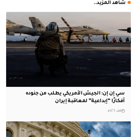
شاهد المزيد..
سي إن إن: الجيش الأمريكي يطلب من جنوده
أفكارًا “إبداعية” لمعاقبة إيران
قبل 5 أيام