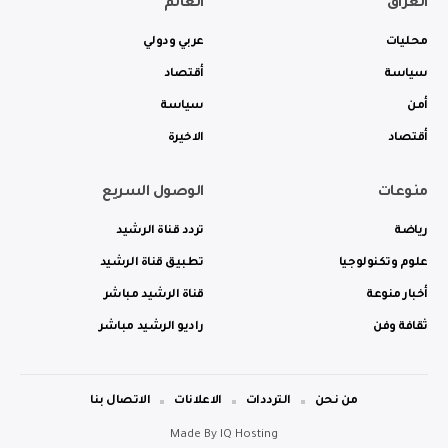
العراق
العالم
محليات
عربي ودولي
سياسة
أقتصاد
أمن
سياسة
أقتصاد
الاخيرة
منوعات
الوصول السريع
رياضة
تردد قناة الرشيد
علوم وتكنولوجيا
تطبيق قناة الرشيد
أخبار منوعة
قناة الرشيد مباشر
ثقافة وفن
راديو الرشيد مباشر
من نحن
الترددات
الاعلانات
الاتصال بنا
Made By
IQ Hosting