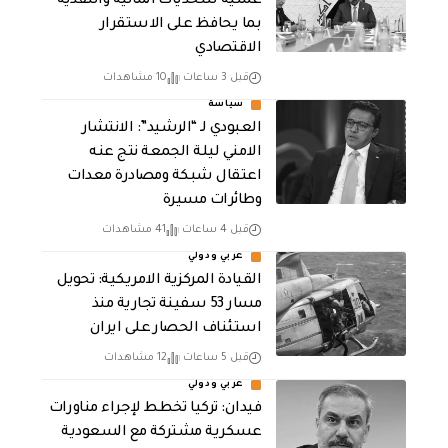
عملية للتحديات المالية والنقدية
بما يحافظ على الاستقرار
الاقتصادي
قبل 3 ساعات
10 مشاهدات
سياسة
العبودي لـ “الرشيد”: الانتشار
الامني ليلة الجمعة نتج عنه
اعتقال شبكة ومصادرة معدات
وطائرات مسيرة
قبل 4 ساعات
41 مشاهدات
عربي ودولي
القيادة المركزية الامريكية: تحويل
مسار 53 سفينة تجارية منذ
استئناف الحصار على ايران
قبل 5 ساعات
12 مشاهدات
عربي ودولي
فيدان: تركيا تخطط لإجراء مناورات
عسكرية مشتركة مع السعودية