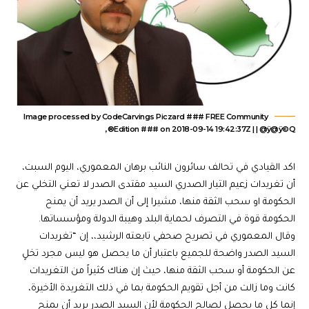
Image processed by CodeCarvings Piczard ### FREE Community
Edition ### on 2018-09-14 19:42:37Z | | @ÿ@ÿ©Q®,
اكد القيادي في تحالف سائرون النائب برهان المعموري، اليوم السبت،
أن تغريدات زعيم التيار الصدري السيد مقتدى الصدر لا تعني التخلي عن
الحكومة او سحب الثقة منها، مشيرا إلى أن الصدر يريد أن يمنح
الحكومة قوة في التصرف لحماية البلد وهيبة الدولة ومؤسساتها.
وقال المعموري في تصريح صحفي تابعته الرشيد،، إن “تغريدات
السيد الصدر واضحة للجميع باعتبار أن ما يحصل هو ليس مجرد تخلٍ
عن الحكومة أو سحب الثقة منها، حيث إن هناك كثيراً من التغريدات
كانت وما زالت من أجل تقويم الحكومة بما في ذلك التغريدة الأخيرة،
إنما كل ما يحصل لصالح الحكومة لأن السيد الصدر يريد أن يمنح