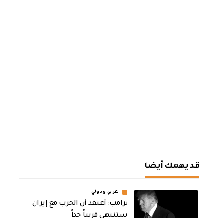
قد يهمك أيضا
عربي ودولي
‏ترامب: أعتقد أن الحرب مع إيران
ستنتهي قريباً جداً