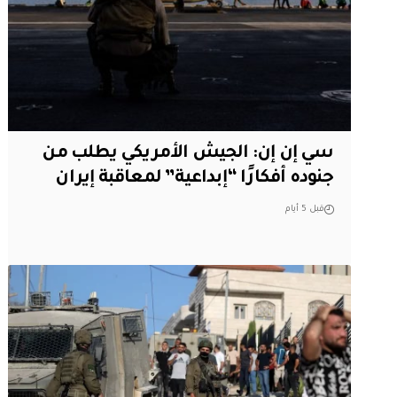
سي إن إن: الجيش الأمريكي يطلب من
جنوده أفكارًا “إبداعية” لمعاقبة إيران
قبل 5 أيام