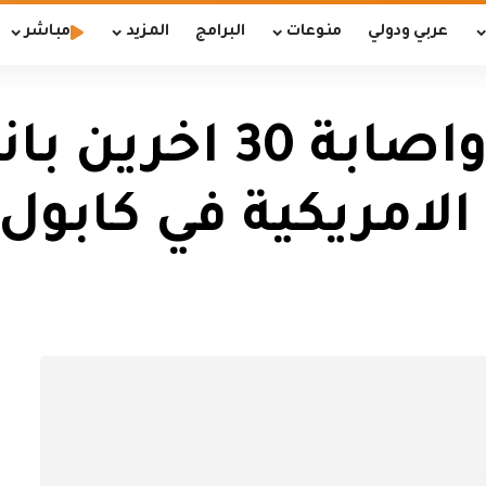
عربي ودولي
منوعات
البرامج
المزيد
مباشر
مقتل 3 اشخاص واصا
لامريكية في كابول