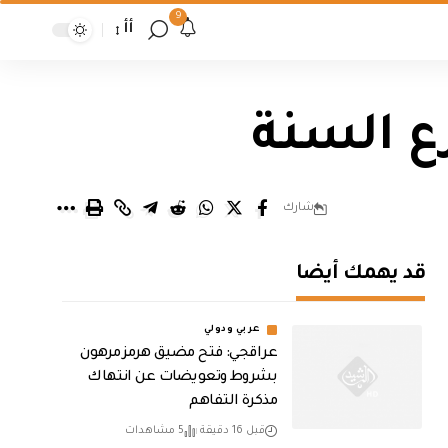
9
أأ
ع السنة
شارك
قد يهمك أيضا
عربي ودولي
عراقجي: فتح مضيق هرمز مرهون
بشروط وتعويضات عن انتهاك
مذكرة التفاهم
قبل 16 دقيقة
5 مشاهدات