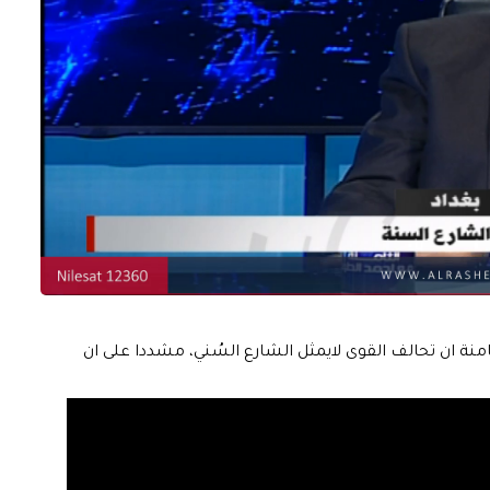
امنة ان تحالف القوى لايمثل الشارع السُني، مشددا على ان