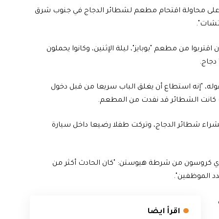
لى محاولة اقتحام مطعم لشطائر الدجاج في جنوب شرق
تشات".
 اقتربوا من مطعم "بوبايز"، ليلة الإثنين، وكانوا يحملون
دجاج.
 أحد الموظفين قوله، "إنه استطاع أن يغلق الباب سريعا من قبل دخول
ث كانت الشطائر قد نفدت من المطعم.
اء شطائر الدجاج، وتركت طفلا رضيعا داخل سيارة
ري كروسون من شرطة هيوستن: "كان الحادث أكثر من
د الموظفين".
اقرأ ايضا