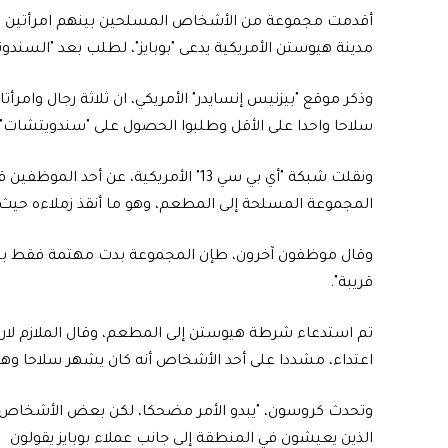
أقدمت مجموعة من الأشخاص المسلحين بينهم امرأتين ع
مدينة هيوستن الأمريكية يدعى "بوبايز"، لطلب بعد "السندو
وذكر موقع "بيزنيس إنسايدر" الأمريكي، ان ثلاثة رجال وامرأتان
سلاحا واحدا على الأقل وطلبوا الحصول على "سندويتشات" 
ونقلت شبكة "أي بي سي 13" الأمريكية، عن
المجموعة المسلحة إلى المطعم، وهو ما أنقذ زملاءه حي
وقال موظفون آخرون، طإن المجموعة بدت مهتمة فقط بشر
قريبة".
تم استدعاء شرطة هيوستن إلى المطعم، وقال الملازم لا
اعتداء، مشددا على أحد الأشخاص أنه كان يشهر سلاحا وهد
وتحدث كروسون، "يبدو الأمر مضحكا، لكن بعض الأشخاص
الذين يعيشون في المنطقة إلى جانب عملاء بوبايز يقولون