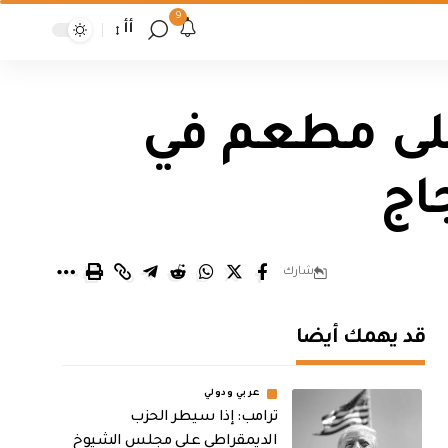
9
أأ
لى مطعم في
اج
شارك
قد يهمك أيضا
عربي ودولي
ترامب: إذا سيطر الحزب
الديمقراطي على مجلس الشيوخ