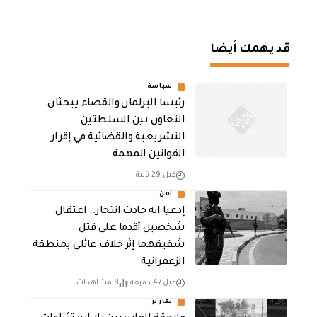
قد يهمك أيضا
سياسة
رئيسا البرلمان والقضاء يبحثان
التعاون بين السلطتين
التشريعية والقضائية في إقرار
القوانين المهمة
قبل 29 ثانية
أمن
إدعيا انه حادث انتحار.. اعتقال
شخصين أقدما على قتل
شقيقهما إثر خلاف عائلي بمنطقة
الزعفرانية
قبل 47 دقيقة
8 مشاهدات
تقارير