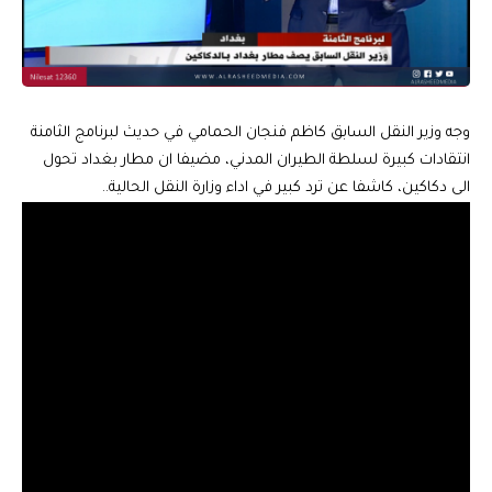
وجه وزير النقل السابق كاظم فنجان الحمامي في حديث لبرنامج الثامنة
انتقادات كبيرة لسلطة الطيران المدني، مضيفا ان مطار بغداد تحول
الى دكاكين، كاشفا عن ترد كبير في اداء وزارة النقل الحالية..