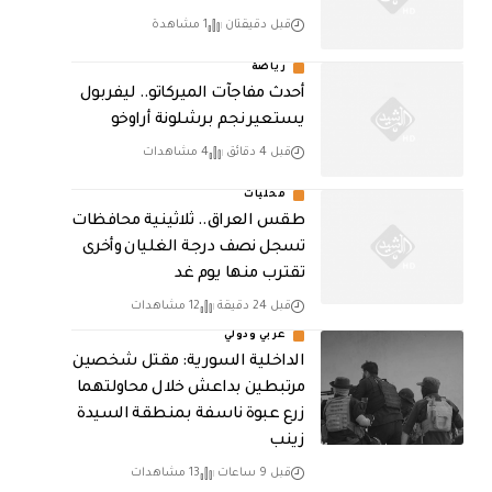
قبل دقيقتان
1 مشاهدة
رياضة
أحدث مفاجآت الميركاتو.. ليفربول
يستعير نجم برشلونة أراوخو
قبل 4 دقائق
4 مشاهدات
محليات
طقس العراق.. ثلاثينية محافظات
تسجل نصف درجة الغليان وأخرى
تقترب منها يوم غد
قبل 24 دقيقة
12 مشاهدات
عربي ودولي
الداخلية السورية: مقتل شخصين
مرتبطين بداعش خلال محاولتهما
زرع عبوة ناسفة بمنطقة السيدة
زينب
قبل 9 ساعات
13 مشاهدات