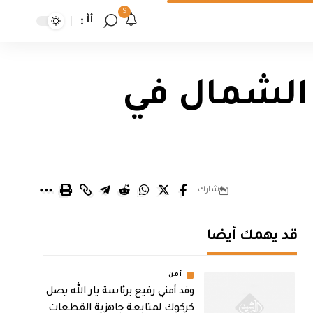
9
أأ
 الشمال في
شارك
قد يهمك أيضا
أمن
وفد أمني رفيع برئاسة يار الله يصل
كركوك لمتابعة جاهزية القطعات