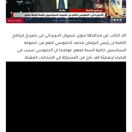
اكد النائب عن محافظة نينوى شيروان الدوبرداني في تصريح لبرنامج
الثامنة ان رئيس البرلمان محمد الحلبوسي انتقم من خصومه
السياسيين خاصة السنة منهم، موضحا ان الحلبوسي تسبب في
اقصاء اربعمئة الف نازح من المشاركة في الانتخابات المقبلة.